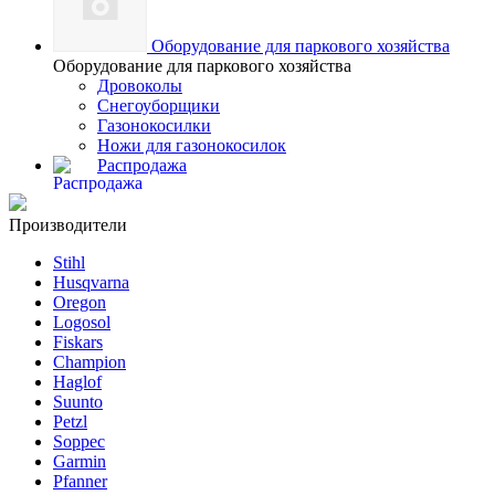
Оборудование для паркового хозяйства
Оборудование для паркового хозяйства
Дровоколы
Снегоуборщики
Газонокосилки
Ножи для газонокосилок
Распродажа
Производители
Stihl
Husqvarna
Oregon
Logosol
Fiskars
Champion
Haglof
Suunto
Petzl
Soppec
Garmin
Pfanner