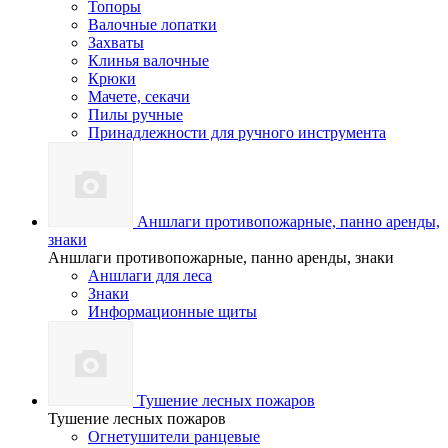
Топоры
Валочные лопатки
Захваты
Клинья валочные
Крюки
Мачете, секачи
Пилы ручные
Принадлежности для ручного инструмента
Аншлаги противопожарные, панно аренды,
знаки
Аншлаги противопожарные, панно аренды, знаки
Аншлаги для леса
Знаки
Информационные щиты
Тушение лесных пожаров
Тушение лесных пожаров
Огнетушители ранцевые