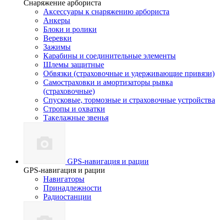
Снаряжение арбориста
Аксессуары к снаряжению арбориста
Анкеры
Блоки и ролики
Веревки
Зажимы
Карабины и соединительные элементы
Шлемы защитные
Обвязки (страховочные и удерживающие привязи)
Самостраховки и амортизаторы рывка
(страховочные)
Спусковые, тормозные и страховочные устройства
Стропы и охватки
Такелажные звенья
GPS-навигация и рации
GPS-навигация и рации
Навигаторы
Принадлежности
Радиостанции