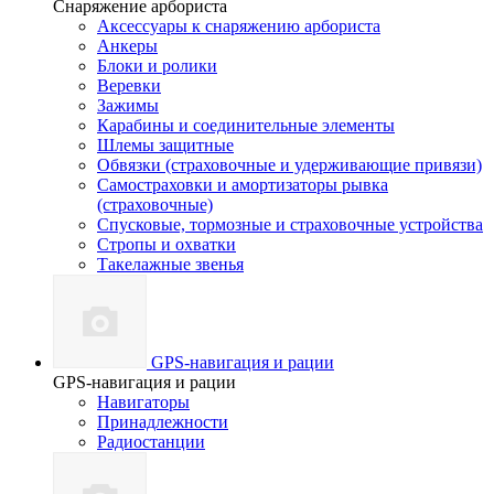
Снаряжение арбориста
Аксессуары к снаряжению арбориста
Анкеры
Блоки и ролики
Веревки
Зажимы
Карабины и соединительные элементы
Шлемы защитные
Обвязки (страховочные и удерживающие привязи)
Самостраховки и амортизаторы рывка
(страховочные)
Спусковые, тормозные и страховочные устройства
Стропы и охватки
Такелажные звенья
GPS-навигация и рации
GPS-навигация и рации
Навигаторы
Принадлежности
Радиостанции