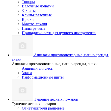
Топоры
Валочные лопатки
Захваты
Клинья валочные
Крюки
Мачете, секачи
Пилы ручные
Принадлежности для ручного инструмента
Аншлаги противопожарные, панно аренды,
знаки
Аншлаги противопожарные, панно аренды, знаки
Аншлаги для леса
Знаки
Информационные щиты
Тушение лесных пожаров
Тушение лесных пожаров
Огнетушители ранцевые