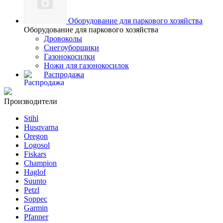
Оборудование для паркового хозяйства
Оборудование для паркового хозяйства
Дровоколы
Снегоуборщики
Газонокосилки
Ножи для газонокосилок
Распродажа
Производители
Stihl
Husqvarna
Oregon
Logosol
Fiskars
Champion
Haglof
Suunto
Petzl
Soppec
Garmin
Pfanner