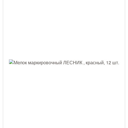
Тушение лесных пожаров
Одежда для работы в лесу
Снаряжение лесника и егеря
Лесовосстановление
Библиотека лесника
Снаряжение арбориста
GPS-навигация и рации
Оборудование для паркового
хозяйства
Распродажа