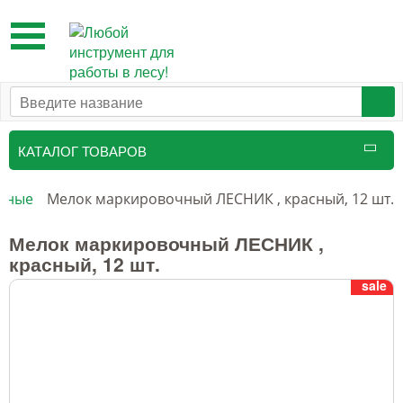
Toggle
navigation
КАТАЛОГ ТОВАРОВ
Таксационный инструмент
чные
Мелок маркировочный ЛЕСНИК , красный, 12 шт.
Маркировочные средства
Мелок маркировочный ЛЕСНИК ,
красный, 12 шт.
Бензоинструмент и
sale
принадлежности
Инструмент лесоруба
Аншлаги противопожарные, панно
аренды, знаки