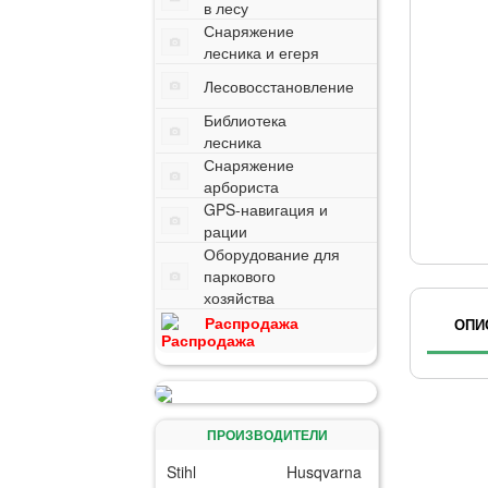
в лесу
Снаряжение
лесника и егеря
Лесовосстановление
Библиотека
лесника
Снаряжение
арбориста
GPS-навигация и
рации
Оборудование для
паркового
хозяйства
Распродажа
ОПИ
ПРОИЗВОДИТЕЛИ
Stihl
Husqvarna