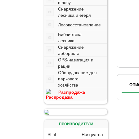
в лесу
Снаряжение
лесника и егеря
Лесовосстановление
Библиотека
лесника
Снаряжение
арбориста
GPS-навигация и
рации
Оборудование для
паркового
хозяйства
ОПИ
Распродажа
ПРОИЗВОДИТЕЛИ
Stihl
Husqvarna