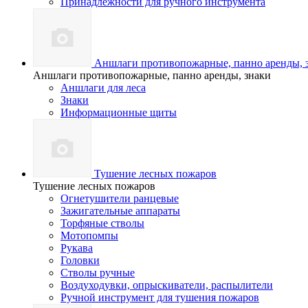
Принадлежности для ручного инструмента
Аншлаги противопожарные, панно аренды, 
Аншлаги противопожарные, панно аренды, знаки
Аншлаги для леса
Знаки
Информационные щиты
Тушение лесных пожаров
Тушение лесных пожаров
Огнетушители ранцевые
Зажигательные аппараты
Торфяные стволы
Мотопомпы
Рукава
Головки
Стволы ручные
Воздуходувки, опрыскиватели, распылители
Ручной инструмент для тушения пожаров