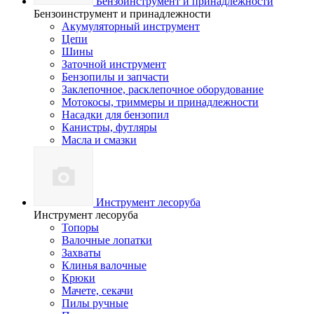
Бензоинструмент и принадлежности
Бензоинструмент и принадлежности
Акумуляторный инструмент
Цепи
Шины
Заточной инструмент
Бензопилы и запчасти
Заклепочное, расклепочное оборудование
Мотокосы, триммеры и принадлежности
Насадки для бензопил
Канистры, футляры
Масла и смазки
Инструмент лесоруба
Инструмент лесоруба
Топоры
Валочные лопатки
Захваты
Клинья валочные
Крюки
Мачете, секачи
Пилы ручные