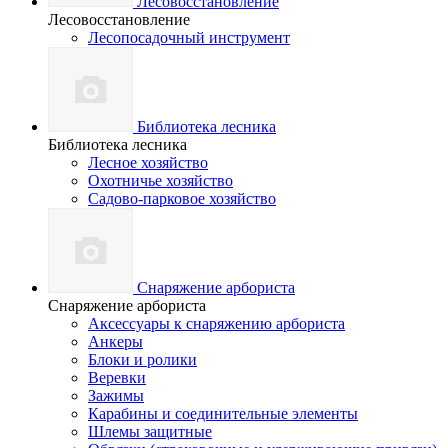
Лесовосстановление
Лесовосстановление
Лесопосадочный инструмент
Библиотека лесника
Библиотека лесника
Лесное хозяйство
Охотничье хозяйство
Садово-парковое хозяйство
Снаряжение арбориста
Снаряжение арбориста
Аксессуары к снаряжению арбориста
Анкеры
Блоки и ролики
Веревки
Зажимы
Карабины и соединительные элементы
Шлемы защитные