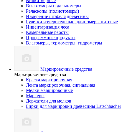
Вилки мерные
Высотомеры и дальномеры
Реласкопы (полнотомеры)
Измерение штабеля древесины
Рулетки измерительные, длиномеры нитевые
Инвентаризация леса
Камеральные работы
Программные продукты
Влагомеры, термометры, гидрометры
Маркировочные средства
Маркировочные средства
Краска маркировочная
Лента маркировочная, сигнальная
Мелки маркировочные
Маркеры
Держатели для мелков
Бирки для маркировки древесины Latschbacher