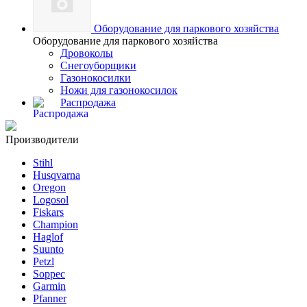
Оборудование для паркового хозяйства
Оборудование для паркового хозяйства
Дровоколы
Снегоуборщики
Газонокосилки
Ножи для газонокосилок
Распродажа
Производители
Stihl
Husqvarna
Oregon
Logosol
Fiskars
Champion
Haglof
Suunto
Petzl
Soppec
Garmin
Pfanner