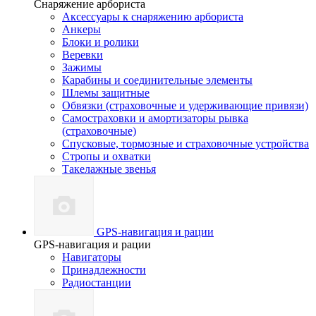
Снаряжение арбориста
Аксессуары к снаряжению арбориста
Анкеры
Блоки и ролики
Веревки
Зажимы
Карабины и соединительные элементы
Шлемы защитные
Обвязки (страховочные и удерживающие привязи)
Самостраховки и амортизаторы рывка
(страховочные)
Спусковые, тормозные и страховочные устройства
Стропы и охватки
Такелажные звенья
GPS-навигация и рации
GPS-навигация и рации
Навигаторы
Принадлежности
Радиостанции