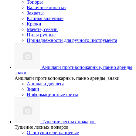
Топоры
Валочные лопатки
Захваты
Клинья валочные
Крюки
Мачете, секачи
Пилы ручные
Принадлежности для ручного инструмента
Аншлаги противопожарные, панно аренды,
знаки
Аншлаги противопожарные, панно аренды, знаки
Аншлаги для леса
Знаки
Информационные щиты
Тушение лесных пожаров
Тушение лесных пожаров
Огнетушители ранцевые