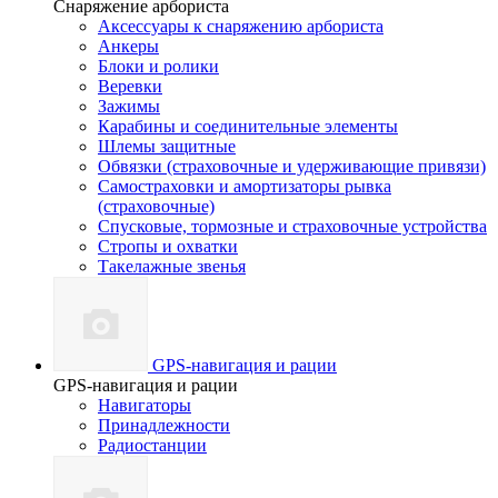
Снаряжение арбориста
Аксессуары к снаряжению арбориста
Анкеры
Блоки и ролики
Веревки
Зажимы
Карабины и соединительные элементы
Шлемы защитные
Обвязки (страховочные и удерживающие привязи)
Самостраховки и амортизаторы рывка
(страховочные)
Спусковые, тормозные и страховочные устройства
Стропы и охватки
Такелажные звенья
GPS-навигация и рации
GPS-навигация и рации
Навигаторы
Принадлежности
Радиостанции