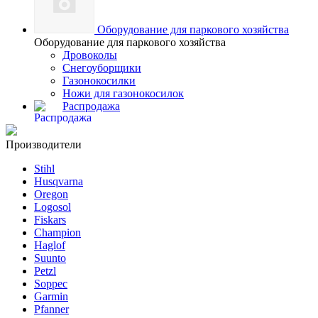
Оборудование для паркового хозяйства
Оборудование для паркового хозяйства
Дровоколы
Снегоуборщики
Газонокосилки
Ножи для газонокосилок
Распродажа
Производители
Stihl
Husqvarna
Oregon
Logosol
Fiskars
Champion
Haglof
Suunto
Petzl
Soppec
Garmin
Pfanner