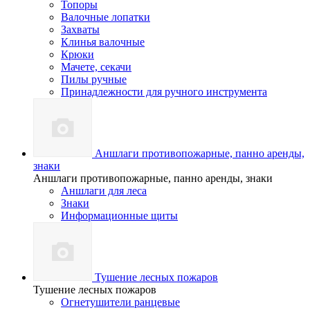
Топоры
Валочные лопатки
Захваты
Клинья валочные
Крюки
Мачете, секачи
Пилы ручные
Принадлежности для ручного инструмента
Аншлаги противопожарные, панно аренды,
знаки
Аншлаги противопожарные, панно аренды, знаки
Аншлаги для леса
Знаки
Информационные щиты
Тушение лесных пожаров
Тушение лесных пожаров
Огнетушители ранцевые