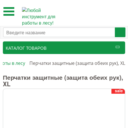
Toggle
navigation
КАТАЛОГ ТОВАРОВ
Таксационный инструмент
боты в лесу
Перчатки защитные (защита обеих рук), XL
Маркировочные средства
Перчатки защитные (защита обеих рук),
XL
Бензоинструмент и
sale
принадлежности
Инструмент лесоруба
Аншлаги противопожарные, панно
аренды, знаки