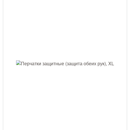
Тушение лесных пожаров
Одежда для работы в лесу
Снаряжение лесника и егеря
Лесовосстановление
Библиотека лесника
Снаряжение арбориста
GPS-навигация и рации
Оборудование для паркового
хозяйства
Распродажа