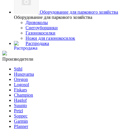
Оборудование для паркового хозяйства
Оборудование для паркового хозяйства
Дровоколы
Снегоуборщики
Газонокосилки
Ножи для газонокосилок
Распродажа
Производители
Stihl
Husqvarna
Oregon
Logosol
Fiskars
Champion
Haglof
Suunto
Petzl
Soppec
Garmin
Pfanner