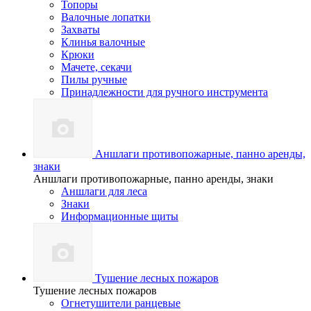
Топоры
Валочные лопатки
Захваты
Клинья валочные
Крюки
Мачете, секачи
Пилы ручные
Принадлежности для ручного инструмента
Аншлаги противопожарные, панно аренды,
знаки
Аншлаги противопожарные, панно аренды, знаки
Аншлаги для леса
Знаки
Информационные щиты
Тушение лесных пожаров
Тушение лесных пожаров
Огнетушители ранцевые