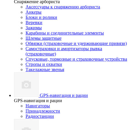
Снаряжение арбориста
Аксессуары к снаряжению арбориста
Анкеры
Блоки и ролики
Веревки
Зажимы
Карабины и соединительные элементы
Шлемы защитные
Обвязки (страховочные и удерживающие привязи)
Самостраховки и амортизаторы рывка
(страховочные)
Спусковые, тормозные и страховочные устройства
Стропы и охватки
Такелажные звенья
GPS-навигация и рации
GPS-навигация и рации
Навигаторы
Принадлежности
Радиостанции