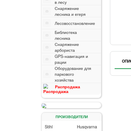
в лесу
Снаряжение
лесника и егеря
Лесовосстановление
Библиотека
лесника
Снаряжение
арбориста
GPS-навигация и
ОПИ
рации
Оборудование для
паркового
хозяйства
Распродажа
ПРОИЗВОДИТЕЛИ
Stihl
Husqvarna