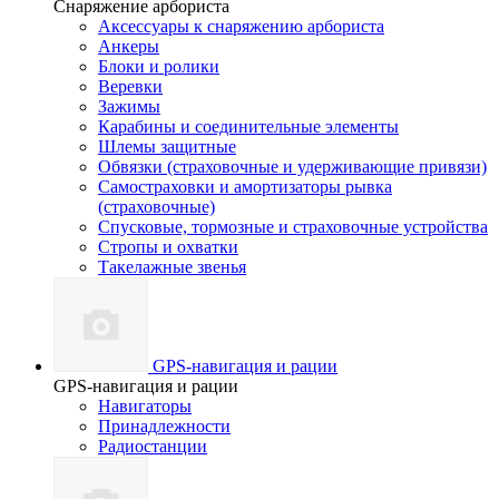
Снаряжение арбориста
Аксессуары к снаряжению арбориста
Анкеры
Блоки и ролики
Веревки
Зажимы
Карабины и соединительные элементы
Шлемы защитные
Обвязки (страховочные и удерживающие привязи)
Самостраховки и амортизаторы рывка
(страховочные)
Спусковые, тормозные и страховочные устройства
Стропы и охватки
Такелажные звенья
GPS-навигация и рации
GPS-навигация и рации
Навигаторы
Принадлежности
Радиостанции