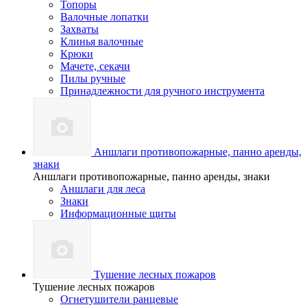
Топоры
Валочные лопатки
Захваты
Клинья валочные
Крюки
Мачете, секачи
Пилы ручные
Принадлежности для ручного инструмента
Аншлаги противопожарные, панно аренды,
знаки
Аншлаги противопожарные, панно аренды, знаки
Аншлаги для леса
Знаки
Информационные щиты
Тушение лесных пожаров
Тушение лесных пожаров
Огнетушители ранцевые