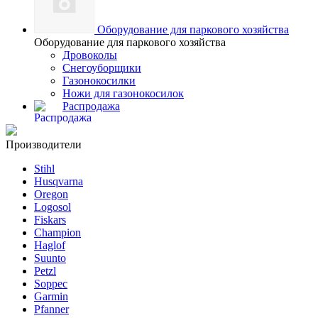
Оборудование для паркового хозяйства
Оборудование для паркового хозяйства
Дровоколы
Снегоуборщики
Газонокосилки
Ножи для газонокосилок
Распродажа
Производители
Stihl
Husqvarna
Oregon
Logosol
Fiskars
Champion
Haglof
Suunto
Petzl
Soppec
Garmin
Pfanner