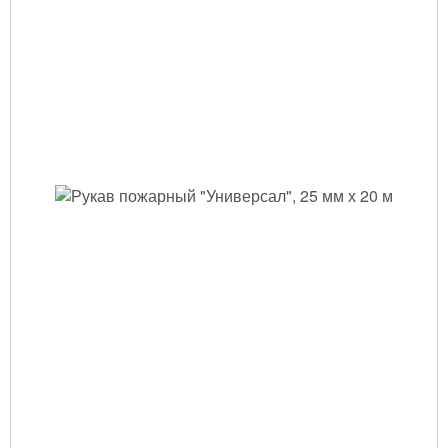
Тушение лесных пожаров
Одежда для работы в лесу
Снаряжение лесника и егеря
Лесовосстановление
Библиотека лесника
Снаряжение арбориста
GPS-навигация и рации
Оборудование для паркового
хозяйства
Распродажа