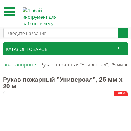
Toggle
navigation
КАТАЛОГ ТОВАРОВ
Таксационный инструмент
укава напорные
Рукав пожарный "Универсал", 25 мм х 2
Маркировочные средства
Рукав пожарный "Универсал", 25 мм х
20 м
Бензоинструмент и
sale
принадлежности
Инструмент лесоруба
Аншлаги противопожарные, панно
аренды, знаки