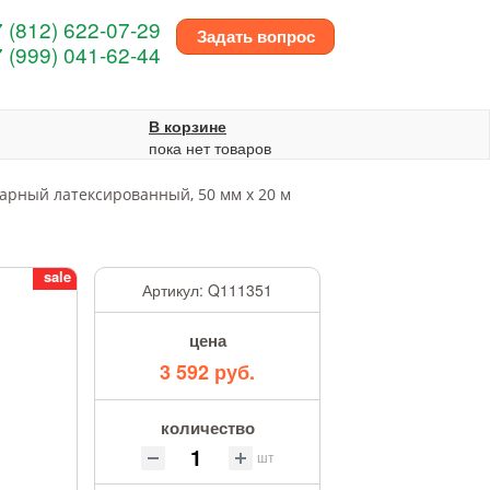
 (812) 622-07-29
Задать вопрос
 (999) 041-62-44
В корзине
пока нет товаров
арный латексированный, 50 мм х 20 м
sale
Артикул:
Q111351
цена
3 592 руб.
количество
шт