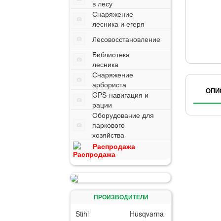
в лесу
Снаряжение
лесника и егеря
Лесовосстановление
Библиотека
лесника
Снаряжение
арбориста
ОПИ
GPS-навигация и
рации
Оборудование для
паркового
хозяйства
Распродажа
ПРОИЗВОДИТЕЛИ
Stihl
Husqvarna