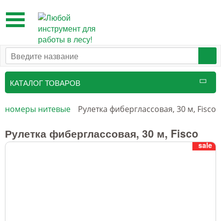
Toggle
navigation
КАТАЛОГ ТОВАРОВ
Таксационный инструмент
линомеры нитевые
Рулетка фиберглассовая, 30 м, Fisco
Маркировочные средства
Рулетка фиберглассовая, 30 м, Fisco
sale
Бензоинструмент и
принадлежности
Инструмент лесоруба
Аншлаги противопожарные, панно
аренды, знаки