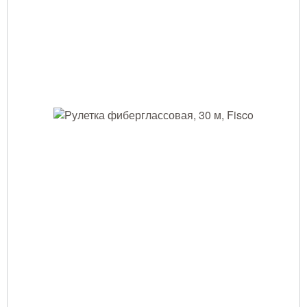
Тушение лесных пожаров
Одежда для работы в лесу
Снаряжение лесника и егеря
Лесовосстановление
Библиотека лесника
Снаряжение арбориста
GPS-навигация и рации
Оборудование для паркового
хозяйства
Распродажа