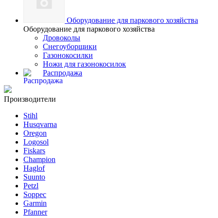
Оборудование для паркового хозяйства
Оборудование для паркового хозяйства
Дровоколы
Снегоуборщики
Газонокосилки
Ножи для газонокосилок
Распродажа
Производители
Stihl
Husqvarna
Oregon
Logosol
Fiskars
Champion
Haglof
Suunto
Petzl
Soppec
Garmin
Pfanner