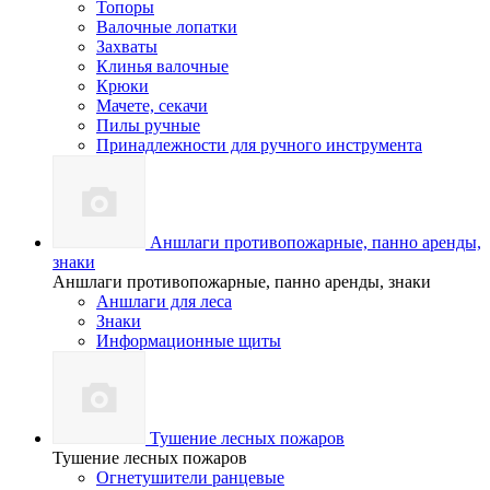
Топоры
Валочные лопатки
Захваты
Клинья валочные
Крюки
Мачете, секачи
Пилы ручные
Принадлежности для ручного инструмента
Аншлаги противопожарные, панно аренды,
знаки
Аншлаги противопожарные, панно аренды, знаки
Аншлаги для леса
Знаки
Информационные щиты
Тушение лесных пожаров
Тушение лесных пожаров
Огнетушители ранцевые