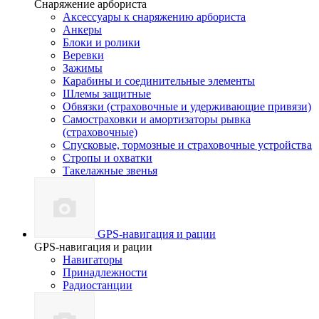
Снаряжение арбориста
Аксессуары к снаряжению арбориста
Анкеры
Блоки и ролики
Веревки
Зажимы
Карабины и соединительные элементы
Шлемы защитные
Обвязки (страховочные и удерживающие привязи)
Самостраховки и амортизаторы рывка
(страховочные)
Спусковые, тормозные и страховочные устройства
Стропы и охватки
Такелажные звенья
GPS-навигация и рации
GPS-навигация и рации
Навигаторы
Принадлежности
Радиостанции