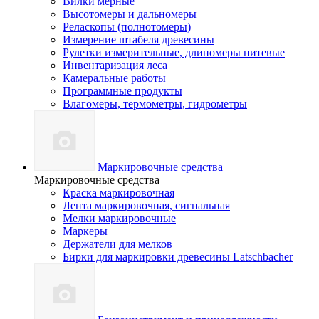
Вилки мерные
Высотомеры и дальномеры
Реласкопы (полнотомеры)
Измерение штабеля древесины
Рулетки измерительные, длиномеры нитевые
Инвентаризация леса
Камеральные работы
Программные продукты
Влагомеры, термометры, гидрометры
Маркировочные средства
Маркировочные средства
Краска маркировочная
Лента маркировочная, сигнальная
Мелки маркировочные
Маркеры
Держатели для мелков
Бирки для маркировки древесины Latschbacher