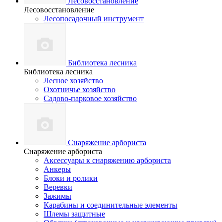
Лесовосстановление
Лесовосстановление
Лесопосадочный инструмент
Библиотека лесника
Библиотека лесника
Лесное хозяйство
Охотничье хозяйство
Садово-парковое хозяйство
Снаряжение арбориста
Снаряжение арбориста
Аксессуары к снаряжению арбориста
Анкеры
Блоки и ролики
Веревки
Зажимы
Карабины и соединительные элементы
Шлемы защитные