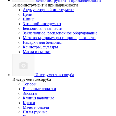
Бензоинструмент и принадлежности
Бензоинструмент и принадлежности
Акумуляторный инструмент
Цепи
Шины
Заточной инструмент
Бензопилы и запчасти
Заклепочное, расклепочное оборудование
Мотокосы, триммеры и принадлежности
Насадки для бензопил
Канистры, футляры
Масла и смазки
Инструмент лесоруба
Инструмент лесоруба
Топоры
Валочные лопатки
Захваты
Клинья валочные
Крюки
Мачете, секачи
Пилы ручные