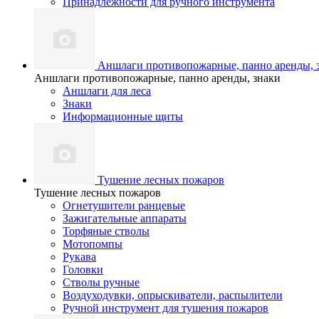
Принадлежности для ручного инструмента
Аншлаги противопожарные, панно аренды, 
Аншлаги противопожарные, панно аренды, знаки
Аншлаги для леса
Знаки
Информационные щиты
Тушение лесных пожаров
Тушение лесных пожаров
Огнетушители ранцевые
Зажигательные аппараты
Торфяные стволы
Мотопомпы
Рукава
Головки
Стволы ручные
Воздуходувки, опрыскиватели, распылители
Ручной инструмент для тушения пожаров