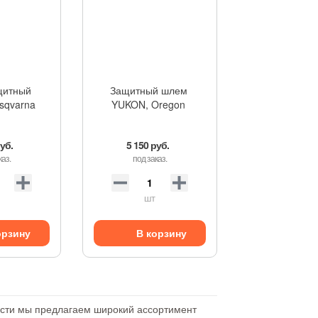
щитный
Защитный шлем
usqvarna
YUKON, Oregon
руб.
5 150 руб.
каз.
под заказ.
шт
орзину
В корзину
ности мы предлагаем широкий ассортимент