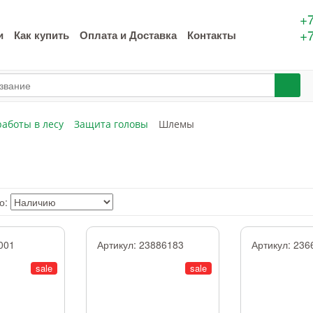
+7
+7
и
Как купить
Оплата и Доставка
Контакты
аботы в лесу
Защита головы
Шлемы
о:
001
Артикул:
23886183
Артикул:
236
sale
sale