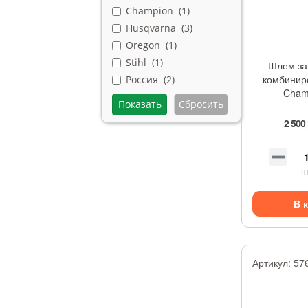
Champion (
1
)
Husqvarna (
3
)
Oregon (
1
)
Stihl (
1
)
Шлем з
комбинир
Россия (
2
)
Cham
2 500
ш
В 
Артикул:
57