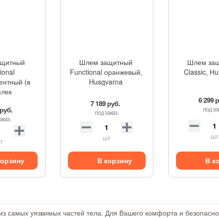
ащитный
Шлем защитный
Шлем за
ional
Functional оранжевый,
Classic, H
ентный (в
Husqvarna
плек
6 299 
7 189 руб.
 руб.
под за
под заказ.
аказ.
шт
шт
т
В корзину
корзину
В к
 из самых уязвимых частей тела. Для Вашего комфорта и безопас