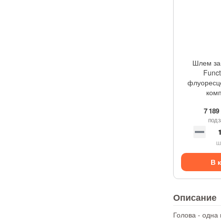
Шлем з
Funct
флуоресц
ком
7 189
под з
ш
В 
Описание
Голова - одна