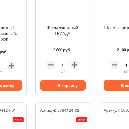
ащитный
Шлем защитный
Шлем защитн
ованный,
ТРИАДА
pion
2 800 руб.
2 100 
 руб.
шт
шт
т
корзину
В корзину
В к
64124-01
Артикул:
5764124-02
Артикул:
580
sale
sale