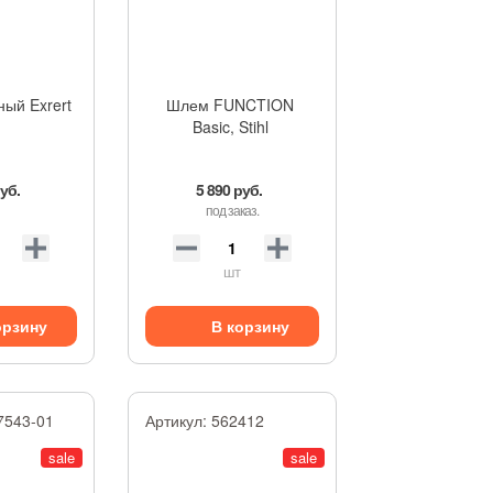
ый Exrert
Шлем FUNCTION
Basic, Stihl
руб.
5 890 руб.
под заказ.
шт
орзину
В корзину
7543-01
Артикул:
562412
sale
sale