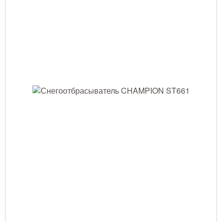
Тушение лесных пожаров
Одежда для работы в лесу
Снаряжение лесника и егеря
Лесовосстановление
Библиотека лесника
Снаряжение арбориста
GPS-навигация и рации
Оборудование для паркового
хозяйства
Распродажа