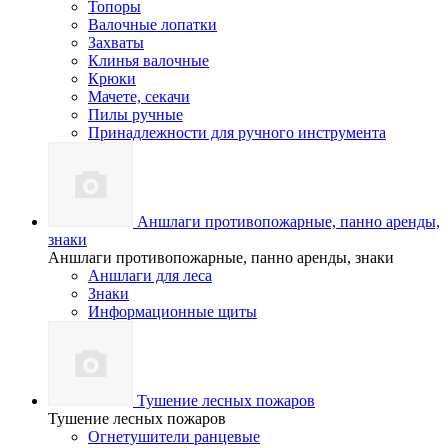
Топоры
Валочные лопатки
Захваты
Клинья валочные
Крюки
Мачете, секачи
Пилы ручные
Принадлежности для ручного инструмента
Аншлаги противопожарные, панно аренды,
знаки
Аншлаги противопожарные, панно аренды, знаки
Аншлаги для леса
Знаки
Информационные щиты
Тушение лесных пожаров
Тушение лесных пожаров
Огнетушители ранцевые