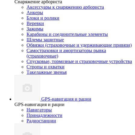
Снаряжение арбориста
Аксессуары к снаряжению арбориста
Анкеры
Блоки и ролики
Веревки
Зажимы
Карабины и соединительные элементы
Шлемы защитные
Обвязки (страховочные и удерживающие привязи)
Самостраховки и амортизаторы рывка
(страховочные)
Спусковые, тормозные и страховочные устройства
Стропы и охватки
Такелажные звенья
GPS-навигация и рации
GPS-навигация и рации
Навигаторы
Принадлежности
Радиостанции