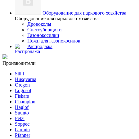
Оборудование для паркового хозяйства
Оборудование для паркового хозяйства
Дровоколы
Снегоуборщики
Газонокосилки
Ножи для газонокосилок
Распродажа
Производители
Stihl
Husqvarna
Oregon
Logosol
Fiskars
Champion
Haglof
Suunto
Petzl
Soppec
Garmin
Pfanner