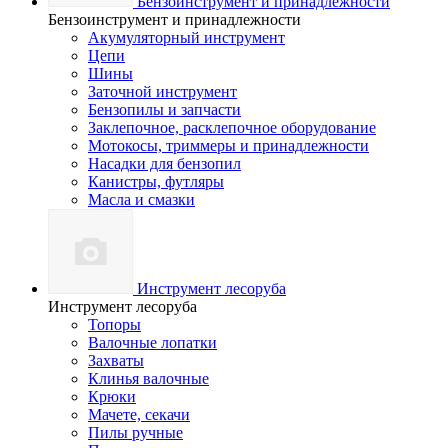
Бензоинструмент и принадлежности
Бензоинструмент и принадлежности
Акумуляторный инструмент
Цепи
Шины
Заточной инструмент
Бензопилы и запчасти
Заклепочное, расклепочное оборудование
Мотокосы, триммеры и принадлежности
Насадки для бензопил
Канистры, футляры
Масла и смазки
Инструмент лесоруба
Инструмент лесоруба
Топоры
Валочные лопатки
Захваты
Клинья валочные
Крюки
Мачете, секачи
Пилы ручные