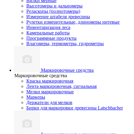
Вилки мерные
Высотомеры и дальномеры
Реласкопы (полнотомеры)
Измерение штабеля древесины
Рулетки измерительные, длиномеры нитевые
Инвентаризация леса
Камеральные работы
Программные продукты
Влагомеры, термометры, гидрометры
Маркировочные средства
Маркировочные средства
Краска маркировочная
Лента маркировочная, сигнальная
Мелки маркировочные
Маркеры
Держатели для мелков
Бирки для маркировки древесины Latschbacher