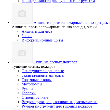
Принадлежности для ручного инструмента
Аншлаги противопожарные, панно аренды, 
Аншлаги противопожарные, панно аренды, знаки
Аншлаги для леса
Знаки
Информационные щиты
Тушение лесных пожаров
Тушение лесных пожаров
Огнетушители ранцевые
Зажигательные аппараты
Торфяные стволы
Мотопомпы
Рукава
Головки
Стволы ручные
Воздуходувки, опрыскиватели, распылители
Ручной инструмент для тушения пожаров