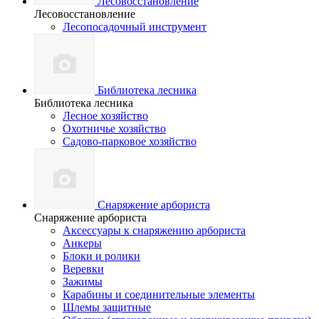
Лесовосстановление
Лесовосстановление
Лесопосадочный инструмент
Библиотека лесника
Библиотека лесника
Лесное хозяйство
Охотничье хозяйство
Садово-парковое хозяйство
Снаряжение арбориста
Снаряжение арбориста
Аксессуары к снаряжению арбориста
Анкеры
Блоки и ролики
Веревки
Зажимы
Карабины и соединительные элементы
Шлемы защитные