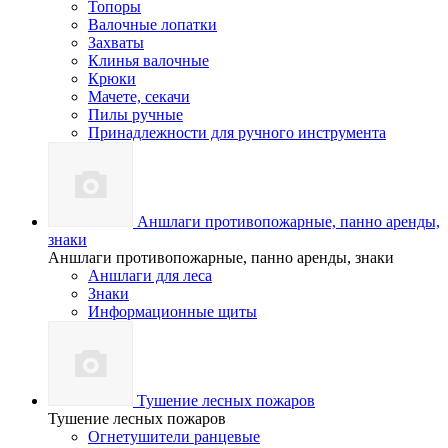
Топоры
Валочные лопатки
Захваты
Клинья валочные
Крюки
Мачете, секачи
Пилы ручные
Принадлежности для ручного инструмента
Аншлаги противопожарные, панно аренды,
знаки
Аншлаги противопожарные, панно аренды, знаки
Аншлаги для леса
Знаки
Информационные щиты
Тушение лесных пожаров
Тушение лесных пожаров
Огнетушители ранцевые