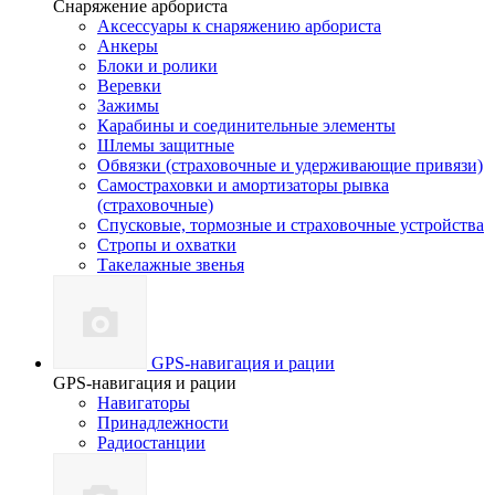
Снаряжение арбориста
Аксессуары к снаряжению арбориста
Анкеры
Блоки и ролики
Веревки
Зажимы
Карабины и соединительные элементы
Шлемы защитные
Обвязки (страховочные и удерживающие привязи)
Самостраховки и амортизаторы рывка
(страховочные)
Спусковые, тормозные и страховочные устройства
Стропы и охватки
Такелажные звенья
GPS-навигация и рации
GPS-навигация и рации
Навигаторы
Принадлежности
Радиостанции