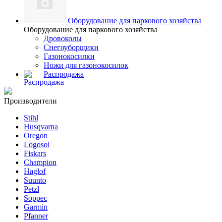
Оборудование для паркового хозяйства
Оборудование для паркового хозяйства
Дровоколы
Снегоуборщики
Газонокосилки
Ножи для газонокосилок
Распродажа
Производители
Stihl
Husqvarna
Oregon
Logosol
Fiskars
Champion
Haglof
Suunto
Petzl
Soppec
Garmin
Pfanner