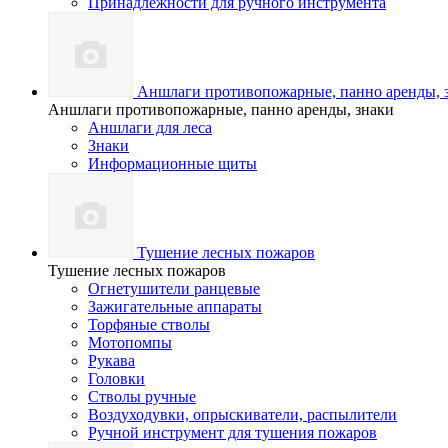
Принадлежности для ручного инструмента
Аншлаги противопожарные, панно аренды, 
Аншлаги противопожарные, панно аренды, знаки
Аншлаги для леса
Знаки
Информационные щиты
Тушение лесных пожаров
Тушение лесных пожаров
Огнетушители ранцевые
Зажигательные аппараты
Торфяные стволы
Мотопомпы
Рукава
Головки
Стволы ручные
Воздуходувки, опрыскиватели, распылители
Ручной инструмент для тушения пожаров