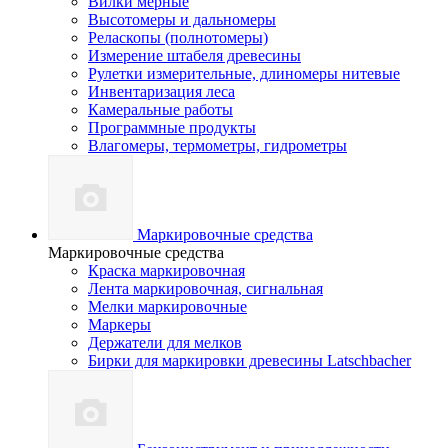
Вилки мерные
Высотомеры и дальномеры
Реласкопы (полнотомеры)
Измерение штабеля древесины
Рулетки измерительные, длиномеры нитевые
Инвентаризация леса
Камеральные работы
Программные продукты
Влагомеры, термометры, гидрометры
Маркировочные средства
Маркировочные средства
Краска маркировочная
Лента маркировочная, сигнальная
Мелки маркировочные
Маркеры
Держатели для мелков
Бирки для маркировки древесины Latschbacher