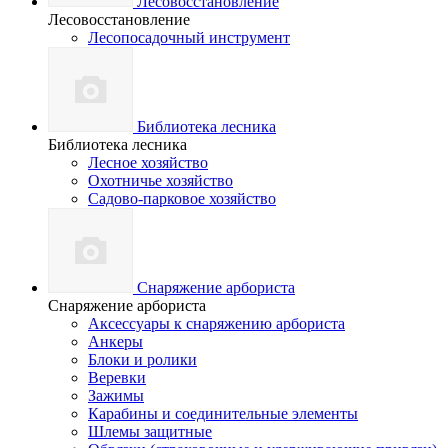
Лесовосстановление
Лесовосстановление
Лесопосадочный инструмент
Библиотека лесника
Библиотека лесника
Лесное хозяйство
Охотничье хозяйство
Садово-парковое хозяйство
Снаряжение арбориста
Снаряжение арбориста
Аксессуары к снаряжению арбориста
Анкеры
Блоки и ролики
Веревки
Зажимы
Карабины и соединительные элементы
Шлемы защитные