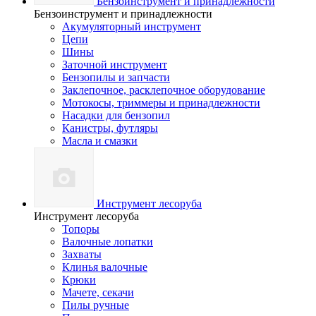
Бензоинструмент и принадлежности
Бензоинструмент и принадлежности
Акумуляторный инструмент
Цепи
Шины
Заточной инструмент
Бензопилы и запчасти
Заклепочное, расклепочное оборудование
Мотокосы, триммеры и принадлежности
Насадки для бензопил
Канистры, футляры
Масла и смазки
Инструмент лесоруба
Инструмент лесоруба
Топоры
Валочные лопатки
Захваты
Клинья валочные
Крюки
Мачете, секачи
Пилы ручные