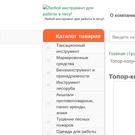
О компани
Любой инструмент для работы в лесу!
Каталог товаров
Таксационный
инструмент
Главная стр
Маркировочные
Топор-колун
средства
Бензоинструмент и
Топор-к
принадлежности
Инструмент
лесоруба
Аншлаги
противопожарные,
панно аренды,
знаки
Тушение лесных
пожаров
Одежда для работы