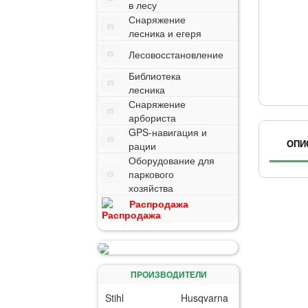
в лесу
Снаряжение
лесника и егеря
Лесовосстановление
Библиотека
лесника
Снаряжение
арбориста
GPS-навигация и
ОПИ
рации
Оборудование для
паркового
хозяйства
Распродажа
ПРОИЗВОДИТЕЛИ
Stihl
Husqvarna