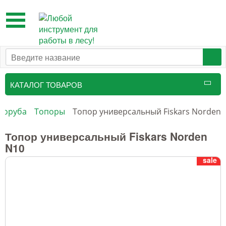
Toggle
navigation
КАТАЛОГ ТОВАРОВ
Таксационный инструмент
соруба
Топоры
Топор универсальный Fiskars Norden 
Маркировочные средства
Топор универсальный Fiskars Norden
N10
Бензоинструмент и
sale
принадлежности
Инструмент лесоруба
Аншлаги противопожарные, панно
аренды, знаки