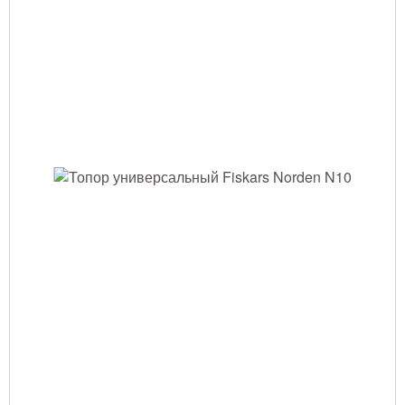
Тушение лесных пожаров
Одежда для работы в лесу
Снаряжение лесника и егеря
Лесовосстановление
Библиотека лесника
Снаряжение арбориста
GPS-навигация и рации
Оборудование для паркового
хозяйства
Распродажа