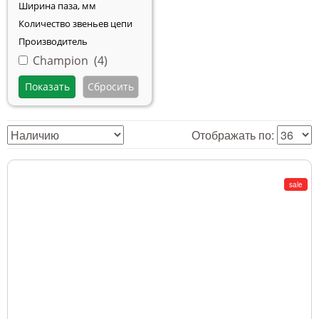
Ширина паза, мм
Тушение лесных пожаров
Количество звеньев цепи
Одежда для работы в лесу
Производитель
Champion (
4
)
Снаряжение лесника и егеря
Лесовосстановление
Отображать по:
Библиотека лесника
Снаряжение арбориста
sale
GPS-навигация и рации
Оборудование для паркового
хозяйства
Распродажа