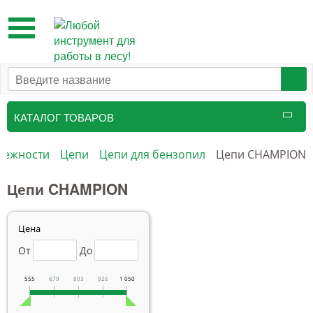
Toggle
navigation
КАТАЛОГ ТОВАРОВ
Таксационный инструмент
лежности
Цепи
Цепи для бензопил
Цепи CHAMPION
Маркировочные средства
Цепи CHAMPION
Бензоинструмент и
принадлежности
Цена
От
До
Инструмент лесоруба
Аншлаги противопожарные, панно
555
679
803
926
1 050
аренды, знаки