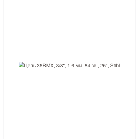
Тушение лесных пожаров
Одежда для работы в лесу
Снаряжение лесника и егеря
Лесовосстановление
Библиотека лесника
Снаряжение арбориста
GPS-навигация и рации
Оборудование для паркового
хозяйства
Распродажа