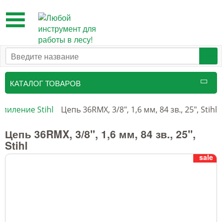
Toggle
navigation
КАТАЛОГ ТОВАРОВ
Таксационный инструмент
пиление Stihl
Цепь 36RMX, 3/8", 1,6 мм, 84 зв., 25", Stihl
Маркировочные средства
Цепь 36RMX, 3/8", 1,6 мм, 84 зв., 25",
Stihl
Бензоинструмент и
sale
принадлежности
Инструмент лесоруба
Аншлаги противопожарные, панно
аренды, знаки