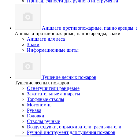
Принадлежности для ручного инструмента
Аншлаги противопожарные, панно аренды, 
Аншлаги противопожарные, панно аренды, знаки
Аншлаги для леса
Знаки
Информационные щиты
Тушение лесных пожаров
Тушение лесных пожаров
Огнетушители ранцевые
Зажигательные аппараты
Торфяные стволы
Мотопомпы
Рукава
Головки
Стволы ручные
Воздуходувки, опрыскиватели, распылители
Ручной инструмент для тушения пожаров