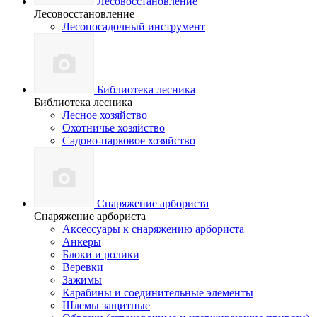
Лесовосстановление
Лесовосстановление
Лесопосадочный инструмент
Библиотека лесника
Библиотека лесника
Лесное хозяйство
Охотничье хозяйство
Садово-парковое хозяйство
Снаряжение арбориста
Снаряжение арбориста
Аксессуары к снаряжению арбориста
Анкеры
Блоки и ролики
Веревки
Зажимы
Карабины и соединительные элементы
Шлемы защитные