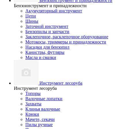
Бензоинструмент и принадлежности
Бензоинструмент и принадлежности
Акумуляторный инструмент
Цепи
Шины
Заточной инструмент
Бензопилы и запчасти
Заклепочное, расклепочное оборудование
Мотокосы, триммеры и принадлежности
Насадки для бензопил
Канистры, футляры
Масла и смазки
Инструмент лесоруба
Инструмент лесоруба
Топоры
Валочные лопатки
Захваты
Клинья валочные
Крюки
Мачете, секачи
Пилы ручные