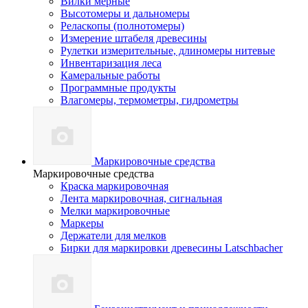
Вилки мерные
Высотомеры и дальномеры
Реласкопы (полнотомеры)
Измерение штабеля древесины
Рулетки измерительные, длиномеры нитевые
Инвентаризация леса
Камеральные работы
Программные продукты
Влагомеры, термометры, гидрометры
Маркировочные средства
Маркировочные средства
Краска маркировочная
Лента маркировочная, сигнальная
Мелки маркировочные
Маркеры
Держатели для мелков
Бирки для маркировки древесины Latschbacher