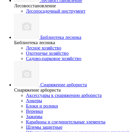
Лесовосстановление
Лесовосстановление
Лесопосадочный инструмент
Библиотека лесника
Библиотека лесника
Лесное хозяйство
Охотничье хозяйство
Садово-парковое хозяйство
Снаряжение арбориста
Снаряжение арбориста
Аксессуары к снаряжению арбориста
Анкеры
Блоки и ролики
Веревки
Зажимы
Карабины и соединительные элементы
Шлемы защитные