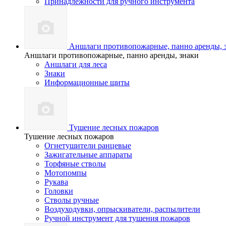
Принадлежности для ручного инструмента
Аншлаги противопожарные, панно аренды, 
Аншлаги противопожарные, панно аренды, знаки
Аншлаги для леса
Знаки
Информационные щиты
Тушение лесных пожаров
Тушение лесных пожаров
Огнетушители ранцевые
Зажигательные аппараты
Торфяные стволы
Мотопомпы
Рукава
Головки
Стволы ручные
Воздуходувки, опрыскиватели, распылители
Ручной инструмент для тушения пожаров