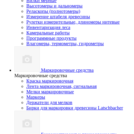
Вилки мерные
Высотомеры и дальномеры
Реласкопы (полнотомеры)
Измерение штабеля древесины
Рулетки измерительные, длиномеры нитевые
Инвентаризация леса
Камеральные работы
Программные продукты
Влагомеры, термометры, гидрометры
Маркировочные средства
Маркировочные средства
Краска маркировочная
Лента маркировочная, сигнальная
Мелки маркировочные
Маркеры
Держатели для мелков
Бирки для маркировки древесины Latschbacher