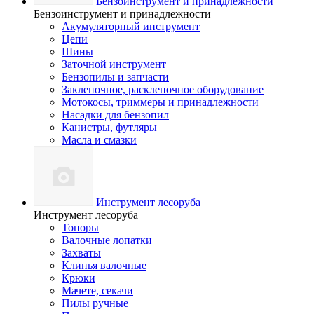
Бензоинструмент и принадлежности
Бензоинструмент и принадлежности
Акумуляторный инструмент
Цепи
Шины
Заточной инструмент
Бензопилы и запчасти
Заклепочное, расклепочное оборудование
Мотокосы, триммеры и принадлежности
Насадки для бензопил
Канистры, футляры
Масла и смазки
Инструмент лесоруба
Инструмент лесоруба
Топоры
Валочные лопатки
Захваты
Клинья валочные
Крюки
Мачете, секачи
Пилы ручные