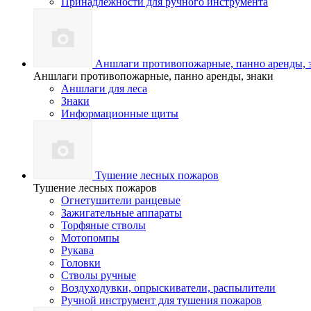
Принадлежности для ручного инструмента
Аншлаги противопожарные, панно аренды, 
Аншлаги противопожарные, панно аренды, знаки
Аншлаги для леса
Знаки
Информационные щиты
Тушение лесных пожаров
Тушение лесных пожаров
Огнетушители ранцевые
Зажигательные аппараты
Торфяные стволы
Мотопомпы
Рукава
Головки
Стволы ручные
Воздуходувки, опрыскиватели, распылители
Ручной инструмент для тушения пожаров