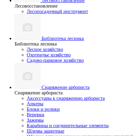
Лесовосстановление
Лесовосстановление
Лесопосадочный инструмент
Библиотека лесника
Библиотека лесника
Лесное хозяйство
Охотничье хозяйство
Садово-парковое хозяйство
Снаряжение арбориста
Снаряжение арбориста
Аксессуары к снаряжению арбориста
Анкеры
Блоки и ролики
Веревки
Зажимы
Карабины и соединительные элементы
Шлемы защитные