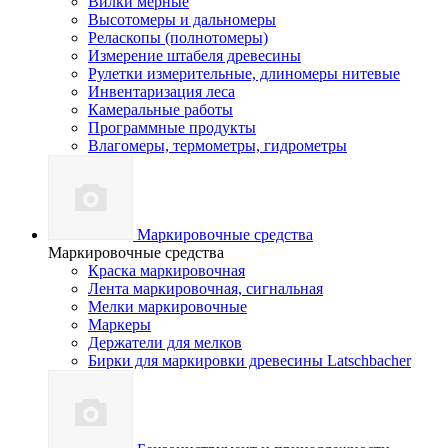
Вилки мерные
Высотомеры и дальномеры
Реласкопы (полнотомеры)
Измерение штабеля древесины
Рулетки измерительные, длиномеры нитевые
Инвентаризация леса
Камеральные работы
Программные продукты
Влагомеры, термометры, гидрометры
Маркировочные средства
Маркировочные средства
Краска маркировочная
Лента маркировочная, сигнальная
Мелки маркировочные
Маркеры
Держатели для мелков
Бирки для маркировки древесины Latschbacher