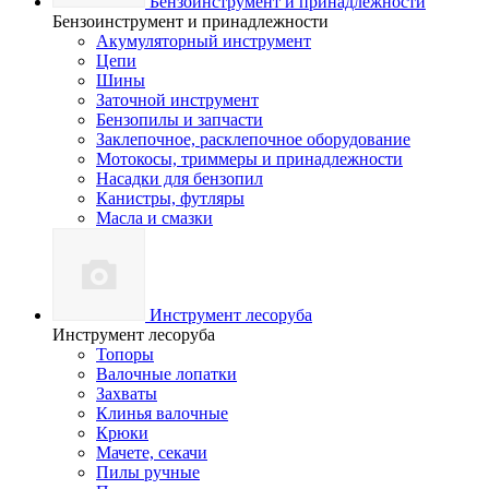
Бензоинструмент и принадлежности
Бензоинструмент и принадлежности
Акумуляторный инструмент
Цепи
Шины
Заточной инструмент
Бензопилы и запчасти
Заклепочное, расклепочное оборудование
Мотокосы, триммеры и принадлежности
Насадки для бензопил
Канистры, футляры
Масла и смазки
Инструмент лесоруба
Инструмент лесоруба
Топоры
Валочные лопатки
Захваты
Клинья валочные
Крюки
Мачете, секачи
Пилы ручные