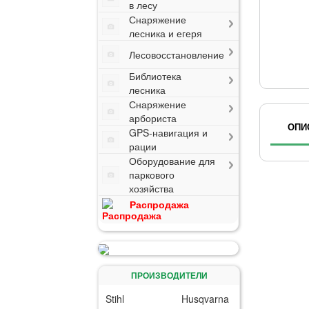
в лесу
Снаряжение
лесника и егеря
Лесовосстановление
Библиотека
лесника
Снаряжение
арбориста
ОПИ
GPS-навигация и
рации
Оборудование для
паркового
хозяйства
Распродажа
ПРОИЗВОДИТЕЛИ
Stihl
Husqvarna