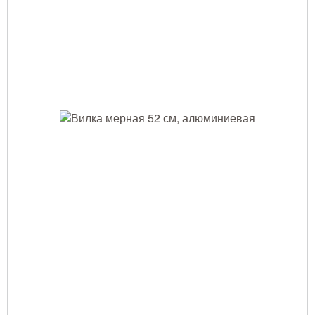
Тушение лесных пожаров
Одежда для работы в лесу
Снаряжение лесника и егеря
Лесовосстановление
Библиотека лесника
Снаряжение арбориста
GPS-навигация и рации
Оборудование для паркового
хозяйства
Распродажа