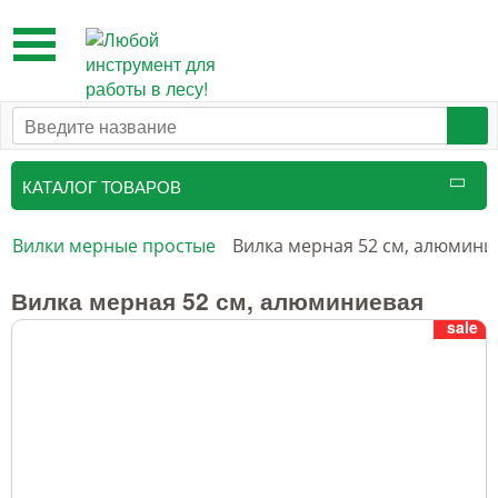
Toggle
navigation
КАТАЛОГ ТОВАРОВ
Таксационный инструмент
Вилки мерные простые
Вилка мерная 52 см, алюмини
Маркировочные средства
Вилка мерная 52 см, алюминиевая
sale
Бензоинструмент и
принадлежности
Инструмент лесоруба
Аншлаги противопожарные, панно
аренды, знаки