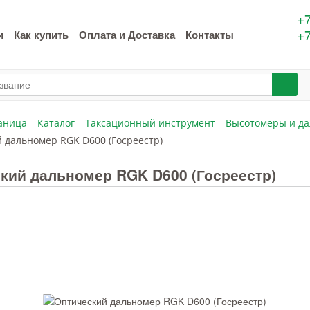
+7
+7
и
Как купить
Оплата и Доставка
Контакты
аница
Каталог
Таксационный инструмент
Высотомеры и д
 дальномер RGK D600 (Госреестр)
кий дальномер RGK D600 (Госреестр)