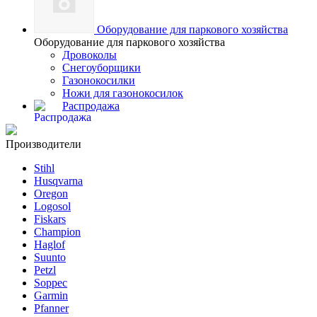
Оборудование для паркового хозяйства
Оборудование для паркового хозяйства
Дровоколы
Снегоуборщики
Газонокосилки
Ножи для газонокосилок
Распродажа
Производители
Stihl
Husqvarna
Oregon
Logosol
Fiskars
Champion
Haglof
Suunto
Petzl
Soppec
Garmin
Pfanner