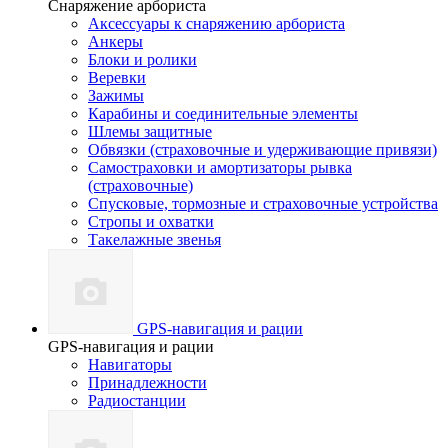
Снаряжение арбориста
Аксессуары к снаряжению арбориста
Анкеры
Блоки и ролики
Веревки
Зажимы
Карабины и соединительные элементы
Шлемы защитные
Обвязки (страховочные и удерживающие привязи)
Самостраховки и амортизаторы рывка
(страховочные)
Спусковые, тормозные и страховочные устройства
Стропы и охватки
Такелажные звенья
GPS-навигация и рации
GPS-навигация и рации
Навигаторы
Принадлежности
Радиостанции