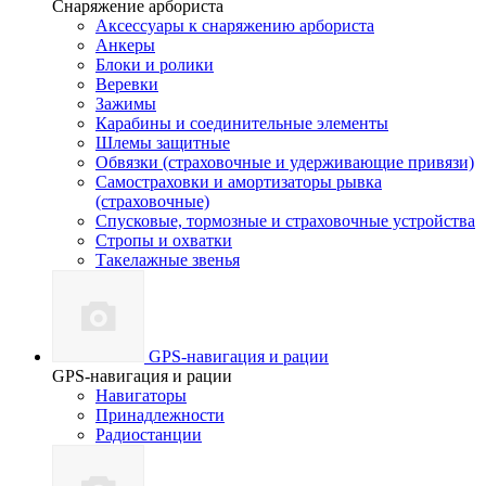
Снаряжение арбориста
Аксессуары к снаряжению арбориста
Анкеры
Блоки и ролики
Веревки
Зажимы
Карабины и соединительные элементы
Шлемы защитные
Обвязки (страховочные и удерживающие привязи)
Самостраховки и амортизаторы рывка
(страховочные)
Спусковые, тормозные и страховочные устройства
Стропы и охватки
Такелажные звенья
GPS-навигация и рации
GPS-навигация и рации
Навигаторы
Принадлежности
Радиостанции