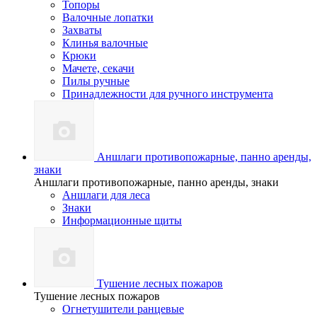
Топоры
Валочные лопатки
Захваты
Клинья валочные
Крюки
Мачете, секачи
Пилы ручные
Принадлежности для ручного инструмента
Аншлаги противопожарные, панно аренды,
знаки
Аншлаги противопожарные, панно аренды, знаки
Аншлаги для леса
Знаки
Информационные щиты
Тушение лесных пожаров
Тушение лесных пожаров
Огнетушители ранцевые