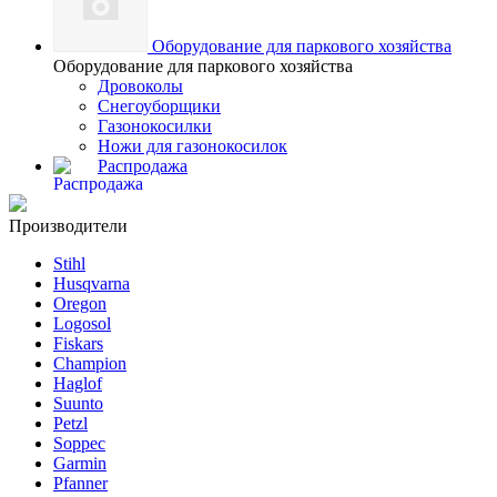
Оборудование для паркового хозяйства
Оборудование для паркового хозяйства
Дровоколы
Снегоуборщики
Газонокосилки
Ножи для газонокосилок
Распродажа
Производители
Stihl
Husqvarna
Oregon
Logosol
Fiskars
Champion
Haglof
Suunto
Petzl
Soppec
Garmin
Pfanner