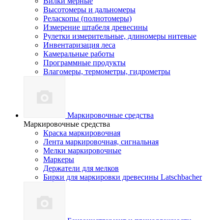
Вилки мерные
Высотомеры и дальномеры
Реласкопы (полнотомеры)
Измерение штабеля древесины
Рулетки измерительные, длиномеры нитевые
Инвентаризация леса
Камеральные работы
Программные продукты
Влагомеры, термометры, гидрометры
Маркировочные средства
Маркировочные средства
Краска маркировочная
Лента маркировочная, сигнальная
Мелки маркировочные
Маркеры
Держатели для мелков
Бирки для маркировки древесины Latschbacher