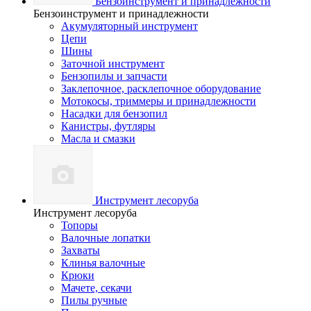
Бензоинструмент и принадлежности
Бензоинструмент и принадлежности
Акумуляторный инструмент
Цепи
Шины
Заточной инструмент
Бензопилы и запчасти
Заклепочное, расклепочное оборудование
Мотокосы, триммеры и принадлежности
Насадки для бензопил
Канистры, футляры
Масла и смазки
Инструмент лесоруба
Инструмент лесоруба
Топоры
Валочные лопатки
Захваты
Клинья валочные
Крюки
Мачете, секачи
Пилы ручные