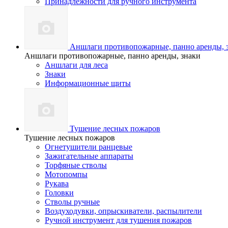
Принадлежности для ручного инструмента
Аншлаги противопожарные, панно аренды, 
Аншлаги противопожарные, панно аренды, знаки
Аншлаги для леса
Знаки
Информационные щиты
Тушение лесных пожаров
Тушение лесных пожаров
Огнетушители ранцевые
Зажигательные аппараты
Торфяные стволы
Мотопомпы
Рукава
Головки
Стволы ручные
Воздуходувки, опрыскиватели, распылители
Ручной инструмент для тушения пожаров