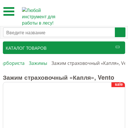
Toggle
navigation
КАТАЛОГ ТОВАРОВ
Таксационный инструмент
 арбориста
Зажимы
Зажим страховочный «Капля», Ve
Маркировочные средства
Зажим страховочный «Капля», Vento
sale
Бензоинструмент и
принадлежности
Инструмент лесоруба
Аншлаги противопожарные, панно
аренды, знаки