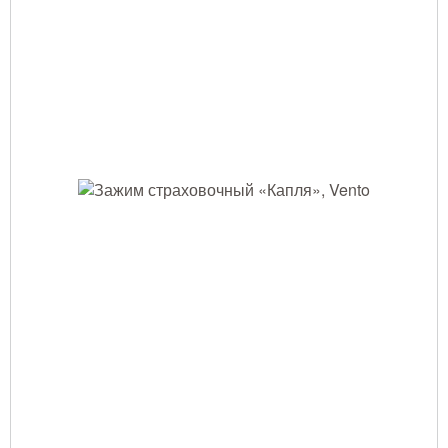
Тушение лесных пожаров
Одежда для работы в лесу
Снаряжение лесника и егеря
Лесовосстановление
Библиотека лесника
Снаряжение арбориста
GPS-навигация и рации
Оборудование для паркового
хозяйства
Распродажа