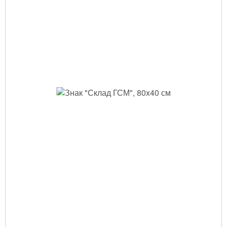
Тушение лесных пожаров
Одежда для работы в лесу
Снаряжение лесника и егеря
Лесовосстановление
Библиотека лесника
Снаряжение арбориста
GPS-навигация и рации
Оборудование для паркового
хозяйства
Распродажа