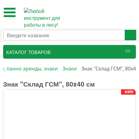
Toggle
navigation
КАТАЛОГ ТОВАРОВ
Таксационный инструмент
, панно аренды, знаки
Знаки
Знак "Склад ГСМ", 80x40
Маркировочные средства
Знак "Склад ГСМ", 80x40 см
sale
Бензоинструмент и
принадлежности
Инструмент лесоруба
Аншлаги противопожарные, панно
аренды, знаки