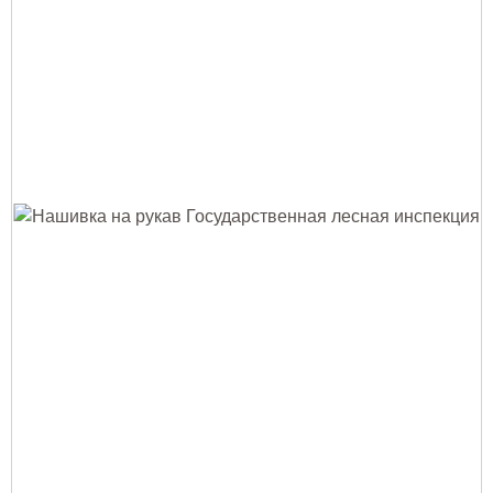
Тушение лесных пожаров
Одежда для работы в лесу
Снаряжение лесника и егеря
Лесовосстановление
Библиотека лесника
Снаряжение арбориста
GPS-навигация и рации
Оборудование для паркового
хозяйства
Распродажа