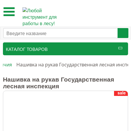
Toggle
navigation
КАТАЛОГ ТОВАРОВ
Таксационный инструмент
личия
Нашивка на рукав Государственная лесная инспе
Маркировочные средства
Нашивка на рукав Государственная
лесная инспекция
Бензоинструмент и
sale
принадлежности
Инструмент лесоруба
Аншлаги противопожарные, панно
аренды, знаки