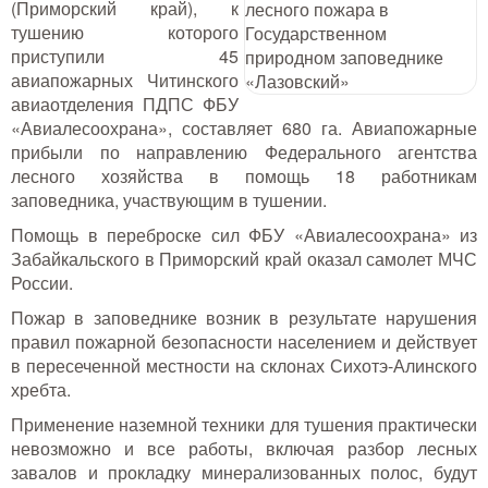
(Приморский край), к
Тушение лесных пожаров
тушению которого
приступили 45
Одежда для работы в лесу
авиапожарных Читинского
авиаотделения ПДПС ФБУ
Снаряжение лесника и егеря
«Авиалесоохрана», составляет 680 га. Авиапожарные
прибыли по направлению Федерального агентства
Лесовосстановление
лесного хозяйства в помощь 18 работникам
заповедника, участвующим в тушении.
Библиотека лесника
Помощь в переброске сил ФБУ «Авиалесоохрана» из
Забайкальского в Приморский край оказал самолет МЧС
Снаряжение арбориста
России.
Пожар в заповеднике возник в результате нарушения
GPS-навигация и рации
правил пожарной безопасности населением и действует
в пересеченной местности на склонах Сихотэ-Алинского
Оборудование для паркового
хребта.
хозяйства
Применение наземной техники для тушения практически
Распродажа
невозможно и все работы, включая разбор лесных
завалов и прокладку минерализованных полос, будут