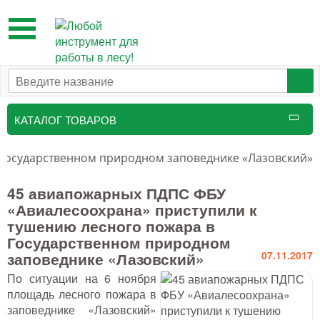
Toggle
navigation
КАТАЛОГ ТОВАРОВ
Таксационный инструмент
 Государственном природном заповеднике «Лазовский»
Маркировочные средства
45 авиапожарных ПДПС ФБУ
«Авиалесоохрана» приступили к
Бензоинструмент и
тушению лесного пожара в
принадлежности
Государственном природном
заповеднике «Лазовский»
07.11.2017
Инструмент лесоруба
По ситуации на 6 ноября
Аншлаги противопожарные, панно
площадь лесного пожара в
аренды, знаки
заповеднике «Лазовский»