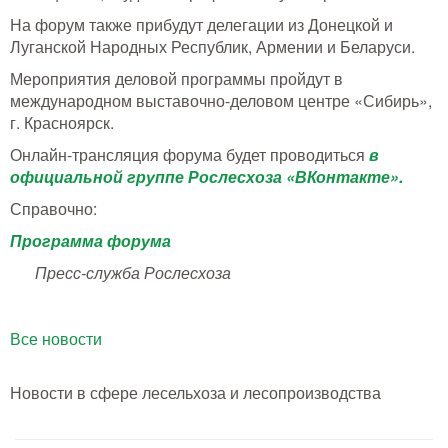
Тушение лесных пожаров
На форум также прибудут делегации из Донецкой и
Луганской Народных Республик, Армении и Беларуси.
Одежда для работы в лесу
Мероприятия деловой программы пройдут в
международном выставочно-деловом центре «Сибирь»,
Снаряжение лесника и егеря
г. Красноярск.
Онлайн-трансляция форума будет проводиться
в
Лесовосстановление
официальной группе Рослесхоза «ВКонтакте».
Библиотека лесника
Справочно:
Программа форума
Снаряжение арбориста
Пресс-служба Рослесхоза
GPS-навигация и рации
Все новости
Оборудование для паркового
хозяйства
Новости в сфере лесельхоза и лесопроизводства
Распродажа