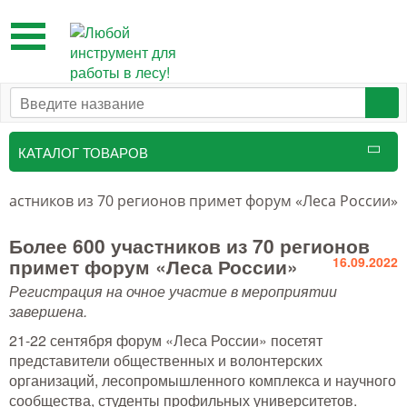
Toggle
navigation
КАТАЛОГ ТОВАРОВ
Таксационный инструмент
участников из 70 регионов примет форум «Леса России»
Маркировочные средства
Более 600 участников из 70 регионов
примет форум «Леса России»
16.09.2022
Бензоинструмент и
Регистрация на очное участие в мероприятии
принадлежности
завершена.
Инструмент лесоруба
21-22 сентября форум «Леса России» посетят
представители общественных и волонтерских
Аншлаги противопожарные, панно
организаций, лесопромышленного комплекса и научного
аренды, знаки
сообщества, студенты профильных университетов.