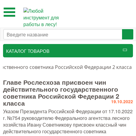
Toggle
navigation
КАТАЛОГ ТОВАРОВ
Таксационный инструмент
арственного советника Российской Федерации 2 класса 
Маркировочные средства
Главе Рослесхоза присвоен чин
действительного государственного
Бензоинструмент и
советника Российской Федерации 2
принадлежности
класса
19.10.2022
Инструмент лесоруба
Указом Президента Российской Федерации от 17.10.2022
г. №754 руководителю Федерального агентства лесного
Аншлаги противопожарные, панно
хозяйства Ивану Советникову присвоен классный чин
аренды, знаки
действительного государственного советника