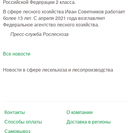
Российской Федерации 2 класса.
Тушение лесных пожаров
В сфере лесного хозяйства Иван Советников работает
Одежда для работы в лесу
более 13 лет. С апреля 2021 года возглавляет
Федеральное агентство лесного хозяйства.
Снаряжение лесника и егеря
Пресс-служба Рослесхоза
Лесовосстановление
Все новости
Библиотека лесника
Новости в сфере лесельхоза и лесопроизводства
Снаряжение арбориста
GPS-навигация и рации
Оборудование для паркового
хозяйства
Контакты
О компании
Распродажа
Способы оплаты
Доставка в регионы
Самовывоз