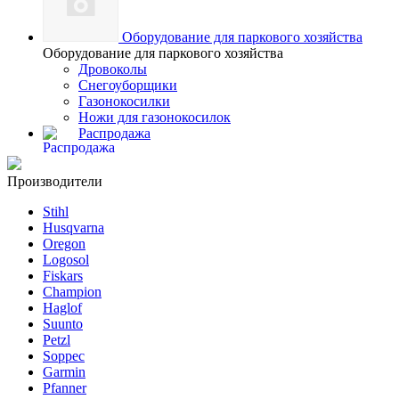
Оборудование для паркового хозяйства
Оборудование для паркового хозяйства
Дровоколы
Снегоуборщики
Газонокосилки
Ножи для газонокосилок
Распродажа
Производители
Stihl
Husqvarna
Oregon
Logosol
Fiskars
Champion
Haglof
Suunto
Petzl
Soppec
Garmin
Pfanner