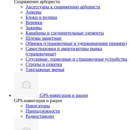
Снаряжение арбориста
Аксессуары к снаряжению арбориста
Анкеры
Блоки и ролики
Веревки
Зажимы
Карабины и соединительные элементы
Шлемы защитные
Обвязки (страховочные и удерживающие привязи)
Самостраховки и амортизаторы рывка
(страховочные)
Спусковые, тормозные и страховочные устройства
Стропы и охватки
Такелажные звенья
GPS-навигация и рации
GPS-навигация и рации
Навигаторы
Принадлежности
Радиостанции