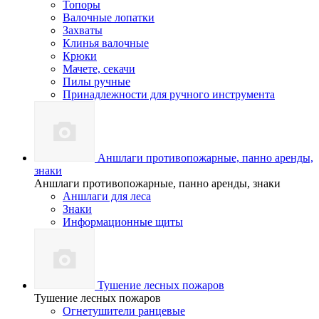
Топоры
Валочные лопатки
Захваты
Клинья валочные
Крюки
Мачете, секачи
Пилы ручные
Принадлежности для ручного инструмента
Аншлаги противопожарные, панно аренды,
знаки
Аншлаги противопожарные, панно аренды, знаки
Аншлаги для леса
Знаки
Информационные щиты
Тушение лесных пожаров
Тушение лесных пожаров
Огнетушители ранцевые