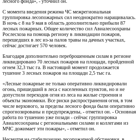
лесного фонда», - уточнил он.
С момента введения режима ЧС межрегиональная
группировка лесопожарных сил неоднократно наращивалась.
В ночь с 8 на 9 мая в область дополнительно прибыли 87
лесных пожарных. Общее количество сил Авиалесоохраны
Рослесхоза на помощь региону в ликвидации пожаров,
перешедших в лес из-за палов травы на дачных участках,
сейчас достигает 570 человек.
Благодаря дополнительно переброшенным силам в регионе
ликвидировано 70 лесных пожаров на площади, пройденной
огнем 32,3 тыс га. В настоящий момент продолжается
тушение 3 лесных пожаров на площади 2,5 тыс га.
«Лесные пожарные не только оперативно ликвидировали
огонь, пришедший в леса с населенных пунктов, но и не
допустили переходов огня из леса на жилые строения и
объекты экономики. Все риски распространения огня, в том
числе верхового, за пределы лесного фонда были оперативно
спрогнозированы и предупреждены, - отметил он. - Основная
работа по тушению уже позади - сейчас группировка
Авиалесоохраны с региональными силами и коллегами из
МЧС дожимает эти пожары», - отметил он.
Несмотря на стабилизацию лесопожарной обстановки, в