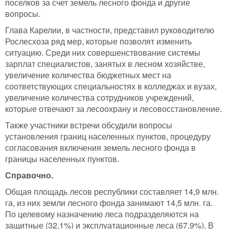
поселков за счет земель лесного фонда и другие
Тушение лесных пожаров
вопросы.
Глава Карелии, в частности, представил руководителю
Одежда для работы в лесу
Рослесхоза ряд мер, которые позволят изменить
ситуацию. Среди них совершенствование системы
Снаряжение лесника и егеря
зарплат специалистов, занятых в лесном хозяйстве,
увеличение количества бюджетных мест на
Лесовосстановление
соответствующих специальностях в колледжах и вузах,
увеличение количества сотрудников учреждений,
Библиотека лесника
которые отвечают за лесоохрану и лесовосстановление.
Также участники встречи обсудили вопросы
Снаряжение арбориста
установления границ населенных пунктов, процедуру
согласования включения земель лесного фонда в
GPS-навигация и рации
границы населенных пунктов.
Справочно.
Оборудование для паркового
хозяйства
Общая площадь лесов республики составляет 14,9 млн.
Распродажа
га, из них земли лесного фонда занимают 14,5 млн. га.
По целевому назначению леса подразделяются на
защитные (32,1%) и эксплуатационные леса (67,9%). В