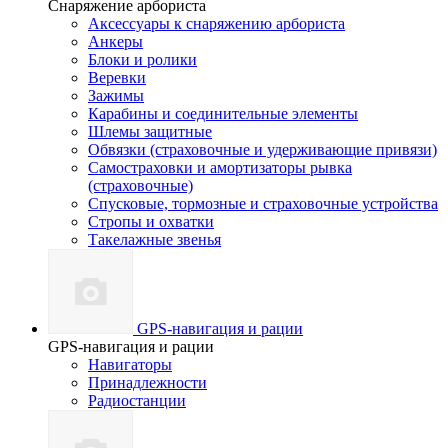
Снаряжение арбориста
Аксессуары к снаряжению арбориста
Анкеры
Блоки и ролики
Веревки
Зажимы
Карабины и соединительные элементы
Шлемы защитные
Обвязки (страховочные и удерживающие привязи)
Самостраховки и амортизаторы рывка
(страховочные)
Спусковые, тормозные и страховочные устройства
Стропы и охватки
Такелажные звенья
GPS-навигация и рации
GPS-навигация и рации
Навигаторы
Принадлежности
Радиостанции