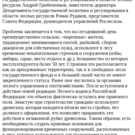
ресурсов Андрей Грибенников, заместитель директора
Департамента государственной политики и регулирования в
области лесных ресурсов Роман Рудаков, представители
Совета Федерации, руководители управлений Рослесхоза.
Проблема заключается в том, что на сегодняшний день
преимущественно сельские, «коренные» жители,
традиционно занимающиеся охотой, рыбалкой, сбором
дикоросов для собственных нужд, используют в лесу
временные некапитальные строения и сооружения (избы,
амбары, сараи, места отдыха и др.), большинство из которых
эксплуатируются более 50 лет. Строения эти располагаются
как на арендованных территориях, так и в свободных лесах
государственного фонда и в большей своей части не имеют
закрепленного статуса. Ранее они числились за органами
лесного управления и охотхозяйствами. После вступления в
действие новой редакции Лесного кодекса Российской
Федерации эти объекты фактически остались вне правового
поля. Зачастую при строительстве граждане используют
древесину, которая находится вблизи места стройки, без
должного оформления, что позволяет приравнять эти
действия к незаконной рубке древесины. Таким образом, есть
необходимость создать правовые основания для
функционирования временных сооружений, расположенных
в лесу, которые используются для традиционных видов