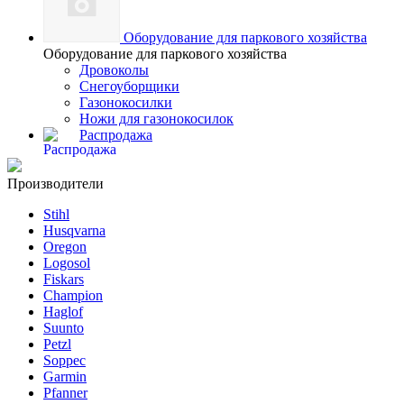
Оборудование для паркового хозяйства
Оборудование для паркового хозяйства
Дровоколы
Снегоуборщики
Газонокосилки
Ножи для газонокосилок
Распродажа
Производители
Stihl
Husqvarna
Oregon
Logosol
Fiskars
Champion
Haglof
Suunto
Petzl
Soppec
Garmin
Pfanner