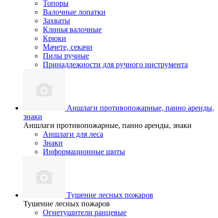
Топоры
Валочные лопатки
Захваты
Клинья валочные
Крюки
Мачете, секачи
Пилы ручные
Принадлежности для ручного инструмента
Аншлаги противопожарные, панно аренды,
знаки
Аншлаги противопожарные, панно аренды, знаки
Аншлаги для леса
Знаки
Информационные щиты
Тушение лесных пожаров
Тушение лесных пожаров
Огнетушители ранцевые