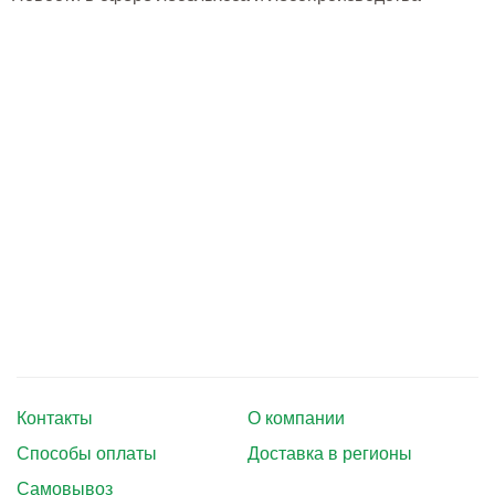
Тушение лесных пожаров
Одежда для работы в лесу
Снаряжение лесника и егеря
Лесовосстановление
Библиотека лесника
Снаряжение арбориста
GPS-навигация и рации
Оборудование для паркового
хозяйства
Контакты
О компании
Распродажа
Способы оплаты
Доставка в регионы
Самовывоз