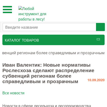
Toggle
navigation
КАТАЛОГ ТОВАРОВ
Таксационный инструмент
субвенций регионам более справедливым и прозрачным
Маркировочные средства
Иван Валентик: Новые нормативы
Рослесхоза сделают распределение
Бензоинструмент и
субвенций регионам более
принадлежности
справедливым и прозрачным
10.09.2020
Инструмент лесоруба
Все новости
Аншлаги противопожарные, панно
аренды, знаки
Новости в сфере лесельхоза и лесопроизводства