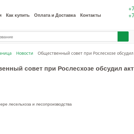
+7
+7
и
Как купить
Оплата и Доставка
Контакты
аница
Новости
Общественный совет при Рослесхозе обсудил
енный совет при Рослесхозе обсудил ак
фере лесельхоза и лесопроизводства