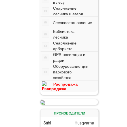
в лесу
Снаряжение
лесника и егеря
Лесовосстановление
Библиотека
лесника
Снаряжение
арбориста
GPS-навигация и
рации
Оборудование для
паркового
хозяйства
Распродажа
ПРОИЗВОДИТЕЛИ
Stihl
Husqvarna