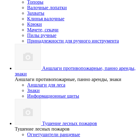
Топоры
Валочные лопатки
Захваты
Клинья валочные
Крюки
Мачете, секачи
Пилы ручные
Принадлежности для ручного инструмента
Аншлаги противопожарные, панно аренды,
знаки
Аншлаги противопожарные, панно аренды, знаки
Аншлаги для леса
Знаки
Информационные щиты
Тушение лесных пожаров
Тушение лесных пожаров
Огнетушители ранцевые