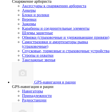
Снаряжение арбориста
Аксессуары к снаряжению арбориста
Анкеры
Блоки и ролики
Веревки
Зажимы
Карабины и соединительные элементы
Шлемы защитные
Обвязки (страховочные и удерживающие привязи)
Самостраховки и амортизаторы рывка
(страховочные)
Спусковые, тормозные и страховочные устройства
Стропы и охватки
Такелажные звенья
GPS-навигация и рации
GPS-навигация и рации
Навигаторы
Принадлежности
Радиостанции