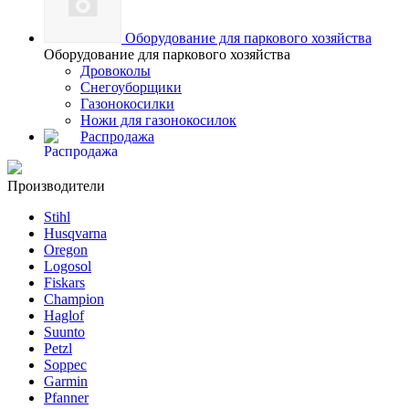
Оборудование для паркового хозяйства
Оборудование для паркового хозяйства
Дровоколы
Снегоуборщики
Газонокосилки
Ножи для газонокосилок
Распродажа
Производители
Stihl
Husqvarna
Oregon
Logosol
Fiskars
Champion
Haglof
Suunto
Petzl
Soppec
Garmin
Pfanner