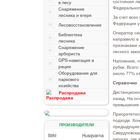
состояния ле
в лесу
Федеральног
Снаряжение
лесника и егеря
За счет всех
Федерации ум
Лесовосстановление
Оператор си
Библиотека
направило в
лесника
признаками 
Снаряжение
лесного зако
арбориста
GPS-навигация и
Напомним, ч
рации
рубки. Всего
Оборудование для
около 77% от
паркового
Справочно
хозяйства
Дистанционн
Распродажа
назад. На ос
превышение 
Приоритетно
подходе. Кон
ПРОИЗВОДИТЕЛИ
предыдущие г
Свердловска
Stihl
Husqvarna
округах, где