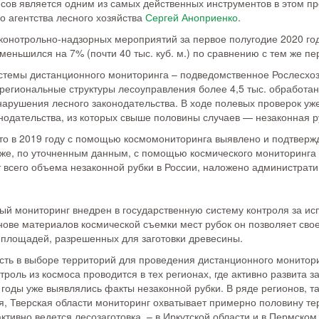
сов является одним из самых действенных инструментов в этом пр
о агентства лесного хозяйства
Сергей Аноприенко
.
 конотрольно-надзорных мероприятий за первое полугодие 2020 го
еньшился на 7% (почти 40 тыс. куб. м.) по сравнению с тем же пе
стемы дистанционного мониторинга – подведомственное Рослесхо
 региональные структуры лесоуправления более 4,5 тыс. обработа
нарушения лесного законодательства. В ходе полевых проверок уж
нодательства, из которых свыше половины случаев — незаконная р
то в 2019 году с помощью космомониторинга выявлено и подтвержд
 же, по уточненным данным, с помощью космического мониторинга 
 всего объема незаконной рубки в России, наложено администрат
ый мониторинг внедрен в государственную систему контроля за ис
нове материалов космической съемки мест рубок он позволяет сво
площадей, разрешенных для заготовки древесины.
сть в выборе территорий для проведения дистанционного монитор
троль из космоса проводится в тех регионах, где активно развита з
оды уже выявлялись факты незаконной рубки. В ряде регионов, та
я, Тверская области мониторинг охватывает примерно половину т
 активно ведется лесозаготовка, – в Иркутской области и в Пермск