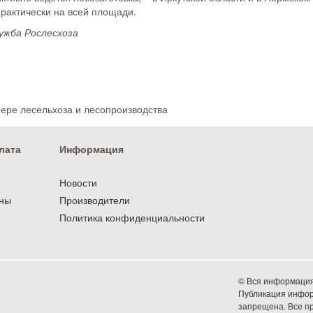
рактически на всей площади.
ужба Рослесхоза
фере лесельхоза и лесопроизводства
лата
Информация
Новости
оны
Производители
Политика конфиденциальности
© Вся информация 
Публикация информ
запрещена. Все 