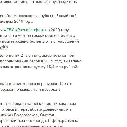
отивостоянии», – отмечает руководитель
да объем незаконных рубок в Российской
риодом 2019 года.
зу
ФГБУ «Рослесинфорг»
в 2020 году
нных фрагментов космических снимков с
е подтверждено более 2,5 тыс. нарушений
убка.
ено почти 2 тысячи фактов незаконной
использования лесов в 2019 году выявлено
ивных штрафов на сумму 16,4 млн рублей.
пользованием лесных ресурсов 15 лет
евременно выявлять и пресекать
инга основана на риск-ориентированном
аготовка и переработка древесины, а в
ких как Вологодская, Омская,
ерритории лесного фонда. В федеральных
ом крае, дистанционный мониторинг