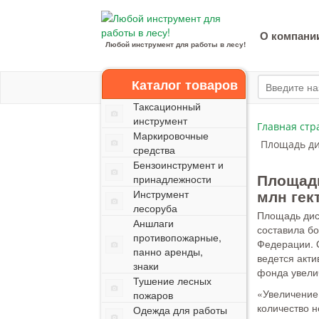
О компани
Любой инструмент для работы в лесу!
Каталог товаров
Таксационный
инструмент
Главная стр
Маркировочные
Площадь ди
средства
Бензоинструмент и
Площадь
принадлежности
млн гек
Инструмент
лесоруба
Площадь дис
Аншлаги
составила бо
противопожарные,
Федерации. 
панно аренды,
ведется акти
знаки
фонда увелич
Тушение лесных
«Увеличение
пожаров
количество н
Одежда для работы