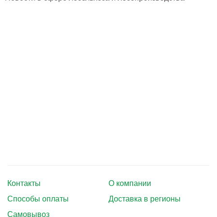
Тушение лесных пожаров
Одежда для работы в лесу
Снаряжение лесника и егеря
Лесовосстановление
Библиотека лесника
Снаряжение арбориста
GPS-навигация и рации
Оборудование для паркового
хозяйства
Контакты
О компании
Распродажа
Способы оплаты
Доставка в регионы
Самовывоз