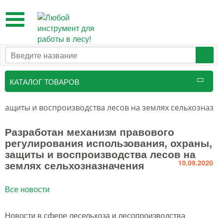
Toggle
navigation
КАТАЛОГ ТОВАРОВ
Таксационный инструмент
 защиты и воспроизводства лесов на землях сельхозназ
Маркировочные средства
Разработан механизм правового
регулирования использования, охраны,
Бензоинструмент и
защиты и воспроизводства лесов на
принадлежности
землях сельхозназначения
10.09.2020
Инструмент лесоруба
Все новости
Аншлаги противопожарные, панно
аренды, знаки
Новости в сфере лесельхоза и лесопроизводства